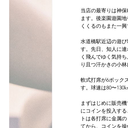
当店の最寄りは神保
ます。後楽園遊園地
くくるのもまた一興
水道橋駅近辺の遊び
す。先日、知人に連
く飛んでゆく気持ち
り且つ汗かきの小林
軟式打席が6ボック
す。球速は80〜13
まずはじめに販売機
にコインを投入する
トは各打席に金属の
てから、コインを操