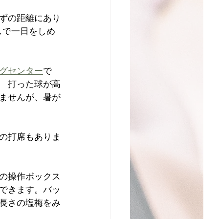
らずの距離にあり
しで一日をしめ
グセンター
で
　打った球が高
ませんが、暑が
ちの打席もありま
内の操作ボックス
できます。バッ
長さの塩梅をみ