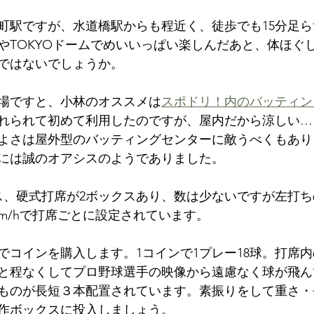
町駅ですが、水道橋駅からも程近く、徒歩でも15分足
やTOKYOドームでめいいっぱい楽しんだあと、体ほぐ
ではないでしょうか。
場ですと、小林のオススメは
スポドリ！内のバッティン
れられて初めて利用したのですが、屋内だから涼しい…
よさは屋外型のバッティングセンターに敵うべくもあり
には誠のオアシスのようでありました。
ス、硬式打席が2ボックスあり、数は少ないですが左打
0km/hで打席ごとに設定されています。
でコインを購入します。1コインで1プレー18球。打席
と程なくしてプロ野球選手の映像から遠慮なく球が飛ん
ものが長短３本配置されています。素振りをして重さ・
作ボックスに投入しましょう。