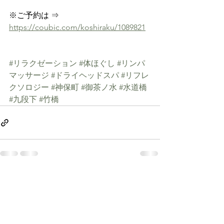
※ご予約は ⇒ 
https://coubic.com/koshiraku/1089821
#リラクゼーション
#体ほぐし
#リンパ
マッサージ
#ドライヘッドスパ
#リフレ
クソロジー
#神保町
#御茶ノ水
#水道橋
#九段下
#竹橋
すべて表示
最新記事